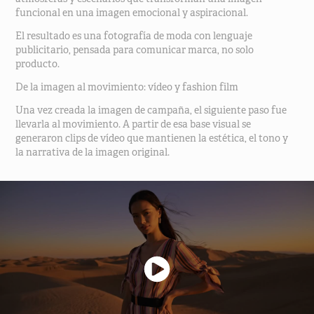
funcional en una imagen emocional y aspiracional.
El resultado es una fotografía de moda con lenguaje
publicitario, pensada para comunicar marca, no solo
producto.
De la imagen al movimiento: vídeo y fashion film
Una vez creada la imagen de campaña, el siguiente paso fue
llevarla al movimiento. A partir de esa base visual se
generaron clips de vídeo que mantienen la estética, el tono y
la narrativa de la imagen original.