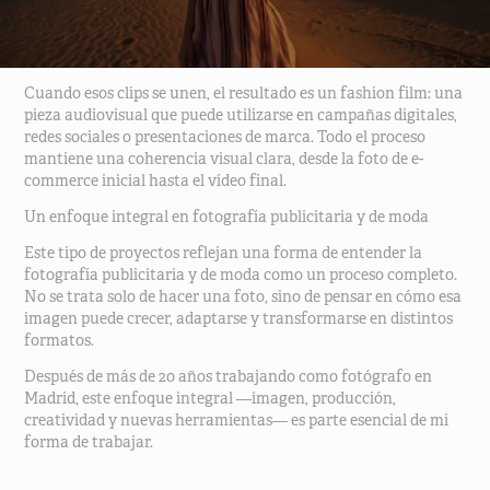
Cuando esos clips se unen, el resultado es un fashion film: una
pieza audiovisual que puede utilizarse en campañas digitales,
redes sociales o presentaciones de marca. Todo el proceso
mantiene una coherencia visual clara, desde la foto de e-
commerce inicial hasta el vídeo final.
Un enfoque integral en fotografía publicitaria y de moda
Este tipo de proyectos reflejan una forma de entender la
fotografía publicitaria y de moda como un proceso completo.
No se trata solo de hacer una foto, sino de pensar en cómo esa
imagen puede crecer, adaptarse y transformarse en distintos
formatos.
Después de más de 20 años trabajando como fotógrafo en
Madrid, este enfoque integral —imagen, producción,
creatividad y nuevas herramientas— es parte esencial de mi
forma de trabajar.