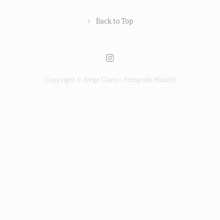
↑
Back to Top
Copyright © Jorge Cueto - Fotógrafo Madrid