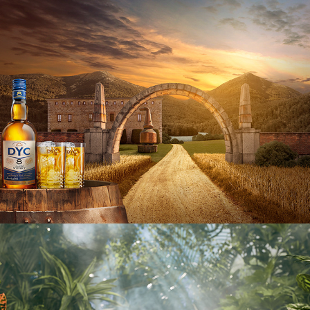
DYC
Schweppes