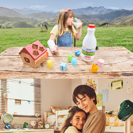
lechera 
Asturiana
Aldeas 
Infantiles