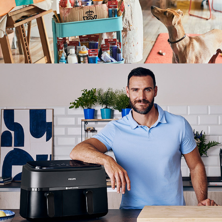
Saúl 
Craviotto 
para 
Philips