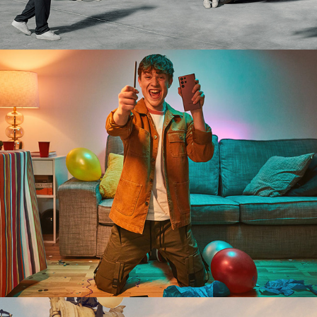
Samsung 
S 
PEN