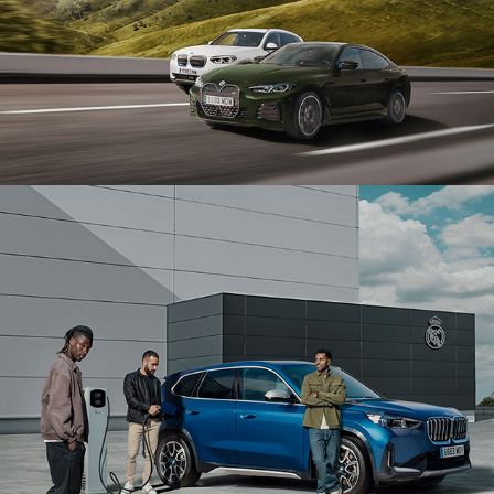
BMW 
& 
Real 
Madrid