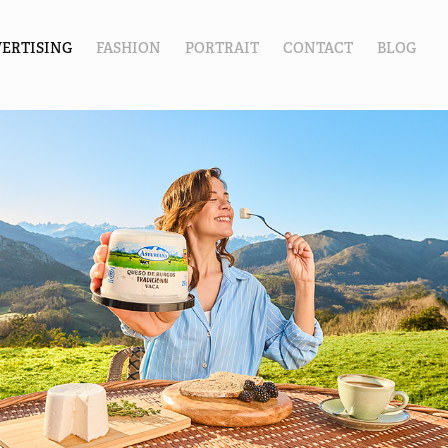
ERTISING
FASHION
PORTRAIT
CONTACT
BLOG
Central 
lechera 
Asturiana 
II