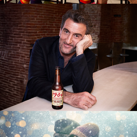
Luis 
Zahera 
para 
1906
Lotería 