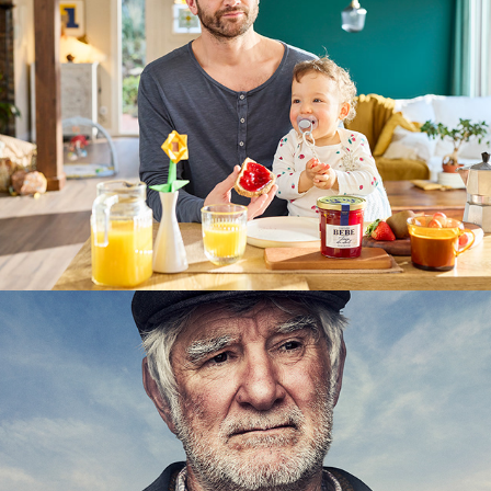
Lotería 
de 
Navidad 
2022