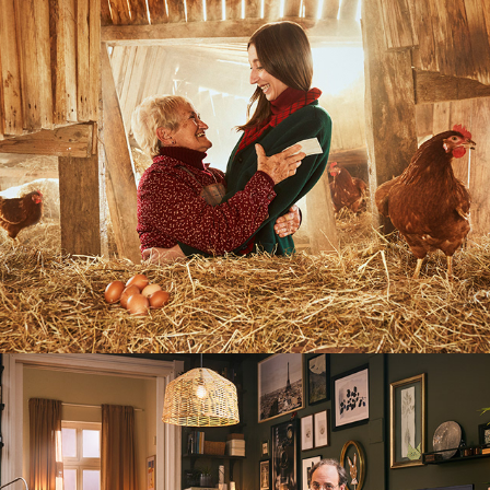
Lotería 
de 
Navidad 
2021
IKEA 
Novedades