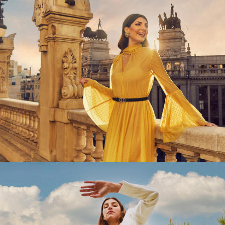
Madrid 
Destino
MG