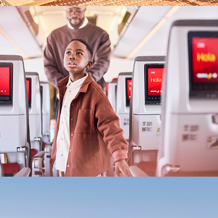
Iberia 
Lifestyle
Central 