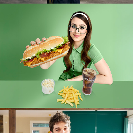
Burger 
King
Bebé